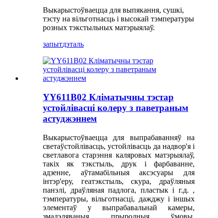
Выкарыстоўваецца для выпякання, сушкі,
тэсту на вільготнасць і высокай тэмпературы
розных тэкстыльных матэрыялаў.
запыт
дэталь
YY611B02 Кліматычны тэстар
устойлівасці колеру з паветраным
астуджэннем
Выкарыстоўваецца для выпрабаванняў на
светаўстойлівасць, устойлівасць да надвор'я і
светлавога старэння каляровых матэрыялаў,
такіх як тэкстыль, друк і фарбаванне,
адзенне, аўтамабільныя аксэсуары для
інтэр'еру, геатэкстыль, скура, драўляныя
панэлі, драўляная падлога, пластык і г.д. ,
тэмпературы, вільготнасці, дажджу і іншых
элементаў у выпрабавальнай камеры,
змадэляваныя прыродныя ўмовы,