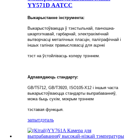
YY571D AATCC
Выкарыстанне інструмента:
Выкарыстоўваецца ў тэкстыльнай, панчошна-
шкарпэткавай, гарбарнай, электрахімічнай
вытворчасці металічных пласцін, паліграфічнай і
іншых галінах прамысловасці для ацэнкі
тэст на ўстойлівасць колеру трэннем.
Адпавядаюць стандарту:
GB/T5712, GB/T3920, ISO105-X12 і іншыя часта
выкарыстоўваюцца стандарты выпрабаванняў,
можа быць сухім, мокрым трэннем
тэставая функцыя.
запыт
дэталь