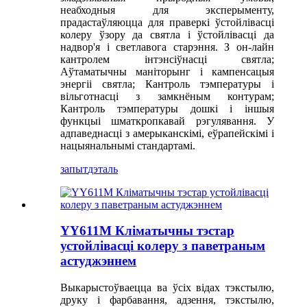
неабходныя для эксперыменту,
прадастаўляюцца для праверкі ўстойлівасці
колеру ўзору да святла і ўстойлівасці да
надвор'я і светлавога старэння. З он-лайн
кантролем інтэнсіўнасці святла;
Аўтаматычны маніторынг і кампенсацыя
энергіі святла; Кантроль тэмпературы і
вільготнасці з замкнёным контурам;
Кантроль тэмпературы дошкі і іншыя
функцыі шматкропкавай рэгулявання. У
адпаведнасці з амерыканскімі, еўрапейскімі і
нацыянальнымі стандартамі.
запыт
дэталь
YY611M Кліматычны тэстар
устойлівасці колеру з паветраным
астуджэннем
Выкарыстоўваецца ва ўсіх відах тэкстылю,
друку і фарбавання, адзення, тэкстылю,