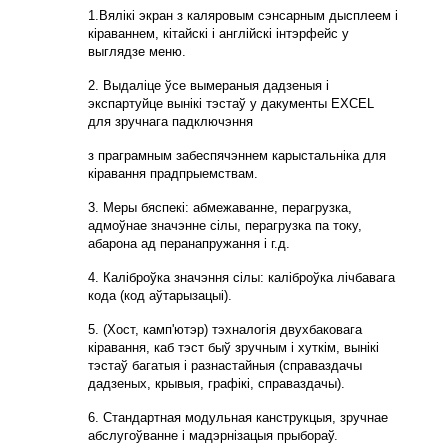
1.Вялікі экран з каляровым сэнсарным дысплеем і
кіраваннем, кітайскі і англійскі інтэрфейс у
выглядзе меню.
2. Выдаліце ​​ўсе вымераныя дадзеныя і
экспартуйце вынікі тэстаў у дакументы EXCEL
для зручнага падключэння
з праграмным забеспячэннем карыстальніка для
кіравання прадпрыемствам.
3. Меры бяспекі: абмежаванне, перагрузка,
адмоўнае значэнне сілы, перагрузка па току,
абарона ад перанапружання і г.д.
4. Каліброўка значэння сілы: каліброўка лічбавага
кода (код аўтарызацыі).
5. (Хост, камп'ютэр) тэхналогія двухбаковага
кіравання, каб тэст быў зручным і хуткім, вынікі
тэстаў багатыя і разнастайныя (справаздачы
дадзеных, крывыя, графікі, справаздачы).
6. Стандартная модульная канструкцыя, зручнае
абслугоўванне і мадэрнізацыя прыбораў.