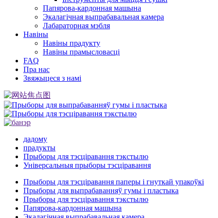
Папярова-кардонная машына
Экалагічная выпрабавальная камера
Лабараторная мэбля
Навіны
Навіны прадукту
Навіны прамысловасці
FAQ
Пра нас
Звяжыцеся з намі
дадому
прадукты
Прыборы для тэсціравання тэкстылю
Універсальныя прыборы тэсціравання
Прыборы для тэсціравання паперы і гнуткай упакоўкі
Прыборы для выпрабаванняў гумы і пластыка
Прыборы для тэсціравання тэкстылю
Папярова-кардонная машына
Экалагічная выпрабавальная камера