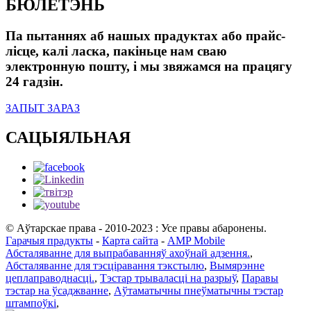
БЮЛЕТЭНЬ
Па пытаннях аб нашых прадуктах або прайс-
лісце, калі ласка, пакіньце нам сваю
электронную пошту, і мы звяжамся на працягу
24 гадзін.
ЗАПЫТ ЗАРАЗ
САЦЫЯЛЬНАЯ
© Аўтарскае права - 2010-2023 : Усе правы абаронены.
Гарачыя прадукты
-
Карта сайта
-
AMP Mobile
Абсталяванне для выпрабаванняў ахоўнай адзення.
,
Абсталяванне для тэсціравання тэкстылю
,
Вымярэнне
цеплаправоднасці.
,
Тэстар трываласці на разрыў
,
Паравы
тэстар на ўсаджванне
,
Аўтаматычны пнеўматычны тэстар
штампоўкі
,