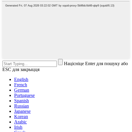
Націсніце Enter для пошуку або
ESC для закрыцця
English
French
German
Portuguese
Spanish
Russian
Japanese
Korean
Arabic
Irish