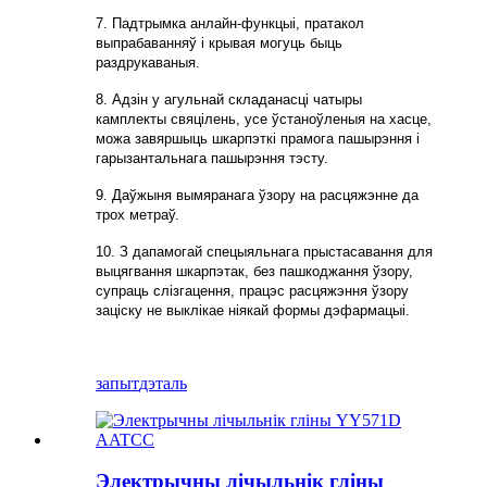
7. Падтрымка анлайн-функцыі, пратакол
выпрабаванняў і крывая могуць быць
раздрукаваныя.
8. Адзін у агульнай складанасці чатыры
камплекты свяцілень, усе ўстаноўленыя на хасце,
можа завяршыць шкарпэткі прамога пашырэння і
гарызантальнага пашырэння тэсту.
9. Даўжыня вымяранага ўзору на расцяжэнне да
трох метраў.
10. З дапамогай спецыяльнага прыстасавання для
выцягвання шкарпэтак, без пашкоджання ўзору,
супраць слізгацення, працэс расцяжэння ўзору
заціску не выклікае ніякай формы дэфармацыі.
запыт
дэталь
Электрычны лічыльнік гліны