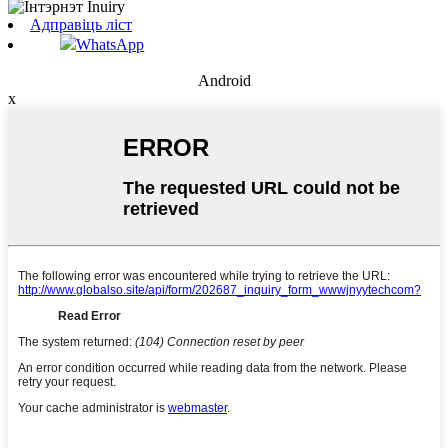
Адправіць ліст
WhatsApp
Android
x