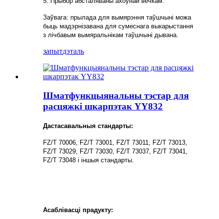
5. Прыбор абсталяваны ахоўнай вечкам.
Заўвага: прылада для вымярэння таўшчыні можа
быць мадэрнізавана для сумеснага выкарыстання
з лічбавым вымяральнікам таўшчыні дывана.
запыт
дэталь
Шматфункцыянальны тэстар для
расцяжкі шкарпэтак YY832
Дастасавальныя стандарты:
FZ/T 70006, FZ/T 73001, FZ/T 73011, FZ/T 73013,
FZ/T 73029, FZ/T 73030, FZ/T 73037, FZ/T 73041,
FZ/T 73048 і іншыя стандарты.
Асаблівасці прадукту: