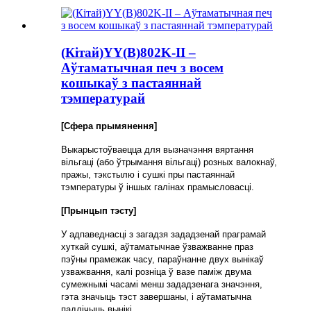
(Кітай)YY(B)802K-II –
Аўтаматычная печ з восем
кошыкаў з пастаяннай
тэмпературай
[Сфера прымянення]
Выкарыстоўваецца для вызначэння вяртання
вільгаці (або ўтрымання вільгаці) розных валокнаў,
пражы, тэкстылю і сушкі пры пастаяннай
тэмпературы ў іншых галінах прамысловасці.
[Прынцып тэсту]
У адпаведнасці з загадзя зададзенай праграмай
хуткай сушкі, аўтаматычнае ўзважванне праз
пэўны прамежак часу, параўнанне двух вынікаў
узважвання, калі розніца ў вазе паміж двума
сумежнымі часамі менш зададзенага значэння,
гэта значыць тэст завершаны, і аўтаматычна
падлічыць вынікі.