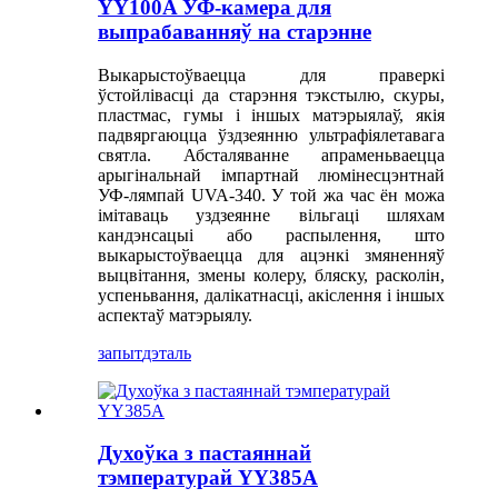
YY100A УФ-камера для
выпрабаванняў на старэнне
Выкарыстоўваецца для праверкі
ўстойлівасці да старэння тэкстылю, скуры,
пластмас, гумы і іншых матэрыялаў, якія
падвяргаюцца ўздзеянню ультрафіялетавага
святла. Абсталяванне апраменьваецца
арыгінальнай імпартнай люмінесцэнтнай
УФ-лямпай UVA-340. У той жа час ён можа
імітаваць уздзеянне вільгаці шляхам
кандэнсацыі або распылення, што
выкарыстоўваецца для ацэнкі змяненняў
выцвітання, змены колеру, бляску, расколін,
успеньвання, далікатнасці, акіслення і іншых
аспектаў матэрыялу.
запыт
дэталь
Духоўка з пастаяннай
тэмпературай YY385A