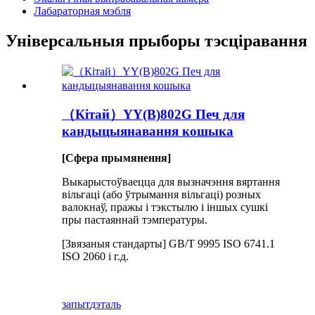
Лабараторная мэбля
Універсальныя прыборы тэсціравання
（Кітай）YY(B)802G Печ для
кандыцыянавання кошыка
[Сфера прымянення]
Выкарыстоўваецца для вызначэння вяртання
вільгаці (або ўтрымання вільгаці) розных
валокнаў, пражы і тэкстылю і іншых сушкі
пры пастаяннай тэмпературы.
[Звязаныя стандарты] GB/T 9995 ISO 6741.1
ISO 2060 і г.д.
запыт
дэталь