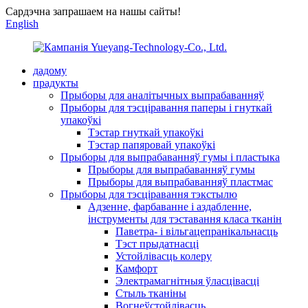
Сардэчна запрашаем на нашы сайты!
English
дадому
прадукты
Прыборы для аналітычных выпрабаванняў
Прыборы для тэсціравання паперы і гнуткай
упакоўкі
Тэстар гнуткай упакоўкі
Тэстар папяровай упакоўкі
Прыборы для выпрабаванняў гумы і пластыка
Прыборы для выпрабаванняў гумы
Прыборы для выпрабаванняў пластмас
Прыборы для тэсціравання тэкстылю
Адзенне, фарбаванне і аздабленне,
інструменты для тэставання класа тканін
Паветра- і вільгацепранікальнасць
Тэст прыдатнасці
Устойлівасць колеру
Камфорт
Электрамагнітныя ўласцівасці
Стыль тканіны
Вогнеўстойлівасць