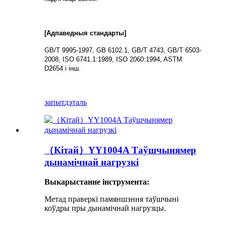
[Адпаведныя стандарты]
GB/T 9995-1997, GB 6102.1, GB/T 4743, GB/T 6503-
2008, ISO 6741.1:1989, ISO 2060:1994, ASTM
D2654 і інш.
запыт
дэталь
（Кітай）YY1004A Таўшчынямер
дынамічнай нагрузкі
Выкарыстанне інструмента:
Метад праверкі памяншэння таўшчыні
коўдры пры дынамічнай нагрузцы.