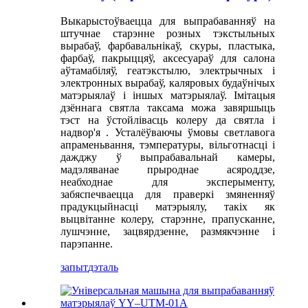
Выкарыстоўваецца для выпрабаванняў на
штучнае старэнне розных тэкстыльных
вырабаў, фарбавальнікаў, скуры, пластыка,
фарбаў, пакрыццяў, аксесуараў для салона
аўтамабіляў, геатэкстылю, электрычных і
электронных вырабаў, каляровых будаўнічых
матэрыялаў і іншых матэрыялаў. Імітацыя
дзённага святла таксама можа завяршыць
тэст на ўстойлівасць колеру да святла і
надвор'я . Усталёўваючы ўмовы светлавога
апраменьвання, тэмпературы, вільготнасці і
дажджу ў выпрабавальнай камеры,
мадэляванае прыроднае асяроддзе,
неабходнае для эксперыменту,
забяспечваецца для праверкі змяненняў
прадукцыйнасці матэрыялу, такіх як
выцвітанне колеру, старэнне, прапусканне,
лушчэнне, зацвярдзенне, размякчэнне і
парэпанне.
запыт
дэталь