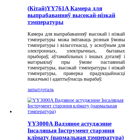
(Кітай)YY761A Камера для
выпрабаванняў высокай-нізкай
тэмпературы
Камера для выпрабаванняў высокай і нізкай
тэмпературы можа імітаваць розныя ўмовы
тэмпературы і вільготнасці, у асноўным для
электронных, электрычных, бытавых
прыбораў, аўтамабільных і іншых дэталяў і
матэрыялаў пры ўмове пастаяннай
тэмпературы, высокай тэмпературы і нізкай
тэмпературы, праверка прадукцыйнасці
паказчыкі і адаптыўнасць вырабаў.
запыт
дэталь
YY3000A Вадзяное астуджэнне
Інсаляцыя Інструмент старэння
клімату (нармальная тэмпература)