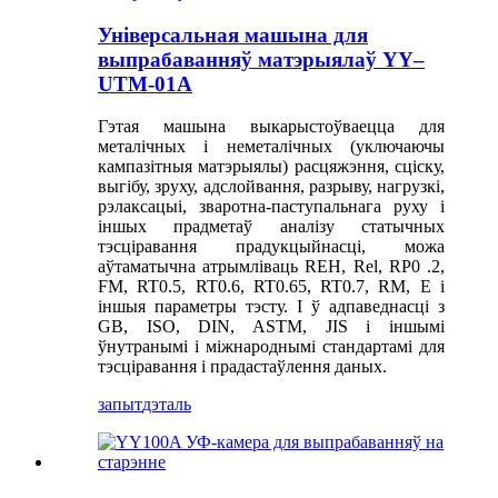
Універсальная машына для
выпрабаванняў матэрыялаў YY–
UTM-01A
Гэтая машына выкарыстоўваецца для
металічных і неметалічных (уключаючы
кампазітныя матэрыялы) расцяжэння, сціску,
выгібу, зруху, адслойвання, разрыву, нагрузкі,
рэлаксацыі, зваротна-паступальнага руху і
іншых прадметаў аналізу статычных
тэсціравання прадукцыйнасці, можа
аўтаматычна атрымліваць REH, Rel, RP0 .2,
FM, RT0.5, RT0.6, RT0.65, RT0.7, RM, E і
іншыя параметры тэсту. І ў адпаведнасці з
GB, ISO, DIN, ASTM, JIS і іншымі
ўнутранымі і міжнароднымі стандартамі для
тэсціравання і прадастаўлення даных.
запыт
дэталь