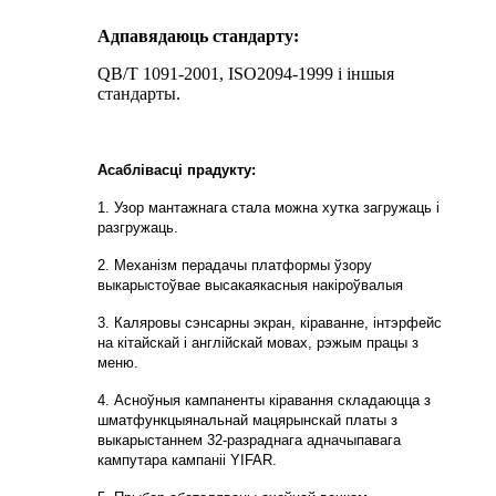
Адпавядаюць стандарту:
QB/T 1091-2001, ISO2094-1999 і іншыя
стандарты.
Асаблівасці прадукту:
1. Узор мантажнага стала можна хутка загружаць і
разгружаць.
2. Механізм перадачы платформы ўзору
выкарыстоўвае высакаякасныя накіроўвалыя
3. Каляровы сэнсарны экран, кіраванне, інтэрфейс
на кітайскай і англійскай мовах, рэжым працы з
меню.
4. Асноўныя кампаненты кіравання складаюцца з
шматфункцыянальнай мацярынскай платы з
выкарыстаннем 32-разраднага адначыпавага
кампутара кампаніі YIFAR.