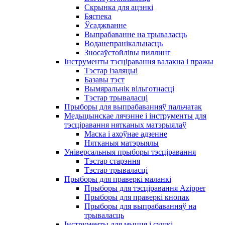
Скрынка для ацэнкі
Бяспека
Ўсаджванне
Выпрабаванне на трываласць
Воданепранікальнасць
Зносаўстойлівы пиллинг
Інструменты тэсціравання валакна і пражы
Тэстар ізаляцыі
Базавы тэст
Вымяральнік вільготнасці
Тэстар трываласці
Прыборы для выпрабаванняў пальчатак
Медыцынскае лячэнне і інструменты для
тэсціравання нятканых матэрыялаў
Маска і ахоўнае адзенне
Нятканыя матэрыялы
Універсальныя прыборы тэсціравання
Тэстар старэння
Тэстар трываласці
Прыборы для праверкі маланкі
Прыборы для тэсціравання Azipper
Прыборы для праверкі кнопак
Прыборы для выпрабаванняў на
трываласць
Інструменты для мыцця і сушкі