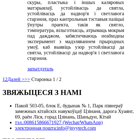
скуры, пластыка і іншых каляровых
матэрыялаў, устойлівасць да святла,
устойлівасць да надвор'я і светлавога
старэння, праз кантрольныя тэставыя пазіцыі
ўнутры праекта, такія як святло,
тэмпература, вільготнасць, атрымаць мокрыя
пад дажджом, забяспечваюць неабходны
эксперымент з мадэляваннем прыродных
умоў, каб выявіць узор устойлівасці да
святла, устойлівасці да надвор'я і светлавога
старэння.
запыт
дэталь
1
2
Далей >
>>
Старонка 1 / 2
ЗВЯЖЫЦЕСЯ З НАМІ
Пакой 503-05, блок E, будынак № 1, Парк піянераў
замежных кітайскіх навукоўцаў Цзінаня, дарога Хуаянг,
69, раён Ліся, горад Цзінань, Шаньдун, Кітай
тэл.:
008615866671927 (Wechat/WhatsApp)
электронная пошта:
info@jnyytech.com